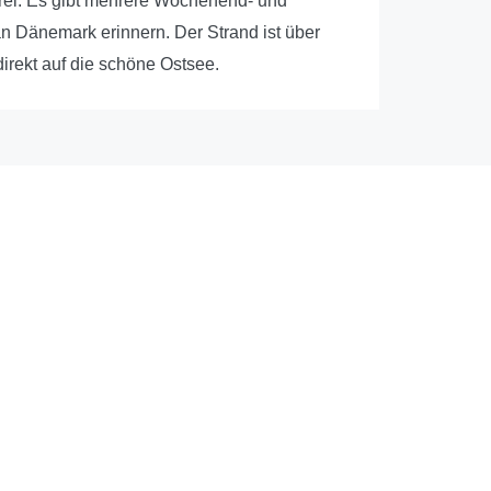
nfrei. Es gibt mehrere Wochenend- und
n Dänemark erinnern. Der Strand ist über
irekt auf die schöne Ostsee.
Service
Home
ermietung Butzug
Glossar
weg 1
Datenschutz
nberg
Impressum
Kontakt
11811
4142199