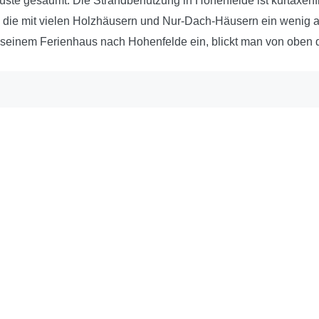
lküste gesäumt. Die Strandbenutzung in Hohenfelde ist kurtaxe
 die mit vielen Holzhäusern und Nur-Dach-Häusern ein wenig a
 seinem Ferienhaus nach Hohenfelde ein, blickt man von oben d
wir sind
Kontakt
reundschaft“ ist das Zauberwort, das
Ferienhausv
en Service ganz besonders macht und
Seebrücken
en Gästen einen wunderschönen Urlaub
24217 Schö
icht. Von Anfang an.
ber uns
T: 04344 - 8
F: 04344 - 