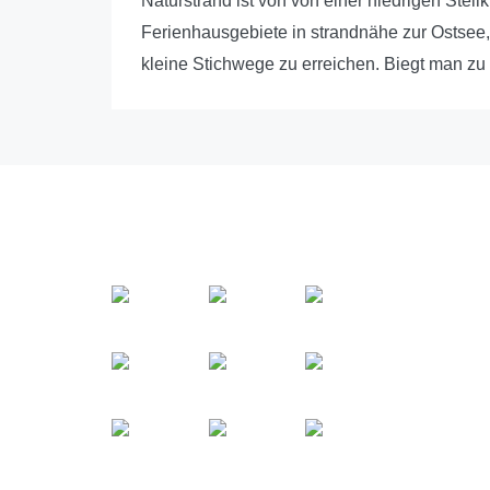
Naturstrand ist von von einer niedrigen Stei
Ferienhausgebiete in strandnähe zur Ostsee,
kleine Stichwege zu erreichen. Biegt man zu
Impressionen
Wer 
„Gastf
unser
unser
verspr
Mehr ü